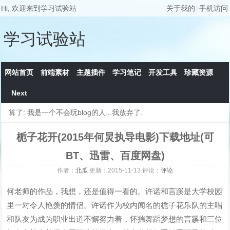
Hi, 欢迎来到学习试验站
关于我的
|
手机访问
学习试验站
网站首页
前端素材
主题插件
学习笔记
开发工具
珍藏资源
Next
算了: 我是一个不会玩blog的人...我放弃了.
栀子花开(2015年何炅执导电影)下载地址(可
BT、迅雷、百度网盘)
作者：
北瓜
更新：
2015-11-13
评论：
评论
何老师的作品，我想，还是值得一看的。许诺和言蹊是大学校园
里一对令人艳羡的情侣。许诺作为校内闻名的栀子花乐队的主唱
和队友为成为职业出道不懈努力着，怀揣舞蹈梦想的言蹊和三位