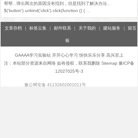
帮帮...弹出两次的原因没有找到，但是找到了解决办法...
$('button').unbind('click').click(function () { ...
文章存档
|
标签云集
|
邮件联系
|
关于我的
|
建站服务
|
留言
板
GAAAA学习实验站
开开心心学习 快快乐乐分享 高兴至上
注：本站部分资源来自网络 如有侵权，联系我删除
Sitemap
豫ICP备
12027025号-3
豫公网安备 41132602001011号