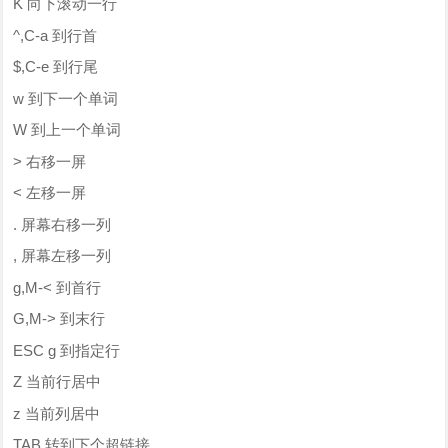
K 向下滚动一行
^,C-a 到行首
$,C-e 到行尾
w 到下一个单词
W 到上一个单词
> 右移一屏
< 左移一屏
. 屏幕右移一列
, 屏幕左移一列
g,M-< 到首行
G,M-> 到末行
ESC g 到指定行
Z 当前行居中
z 当前列居中
TAB 转到下个超链接