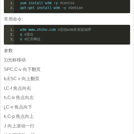
yum install w3m 
-
y 
#Centos
apt
-
get install w3m 
-
y 
#Debian
常用命令:
w3m www
.
zhihu
.
com 
#启动w3m并浏览知呼
q 
#退出
U 
#打开网址
参数
1)光标移动
SPC,C-v 向下翻页
b,ESC v 向上翻页
l,C-f 焦点向右
h,C-b 焦点向左
j,C-n 焦点向下
k,C-p 焦点向上
J 向上滚动一行