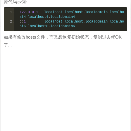
原代码示例:
127.0
.
0.1
   localhost localhost
.
localdomain localho
st4 localhost4
.
localdomain4
::
1
         localhost localhost
.
localdomain localho
st6 localhost6
.
localdomain6
如果有修改hosts文件，而又想恢复初始状态，复制过去就OK
了...