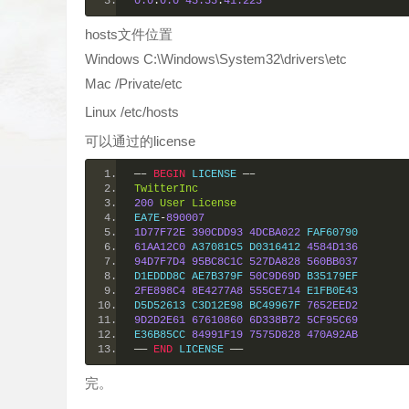
0.0
.
0.0
45.55
.
41.223
hosts文件位置
Windows C:\Windows\System32\drivers\etc
Mac /Private/etc
Linux /etc/hosts
可以通过的license
—–
BEGIN
 LICENSE 
—–
TwitterInc
200
User
License
EA7E
-
890007
1D77F72E
390CDD93
4DCBA022
 FAF60790
61AA12C0
 A37081C5 D0316412 
4584D136
94D7F7D4
95BC8C1C
527DA828
560BB037
D1EDDD8C AE7B379F 
50C9D69D
 B35179EF
2FE898C4
8E4277A8
555CE714
 E1FB0E43
D5D52613 C3D12E98 BC49967F 
7652EED2
9D2D2E61
67610860
6D338B72
5CF95C69
E36B85CC 
84991F19
7575D828
470A92AB
——
END
 LICENSE 
——
完。