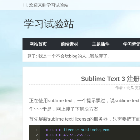
Hi, 欢迎来到学习试验站
学习试验站
网站首页
前端素材
主题插件
学习笔
算了: 我是一个不会玩blog的人...我放弃了.
Sublime Text
作者：
北瓜
更
正在使用sublime text，一个提示飘过，说subl
作~~~于是，网上搜了下解决方案
首先屏蔽sublime textl license的服务器，只需
0.0
.
0.0
 license
.
sublimehq
.
com
0.0
.
0.0
45.55
.
255.55