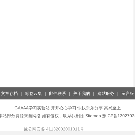
文章存档
|
标签云集
|
邮件联系
|
关于我的
|
建站服务
|
留言板
GAAAA学习实验站
开开心心学习 快快乐乐分享 高兴至上
本站部分资源来自网络 如有侵权，联系我删除
Sitemap
豫ICP备1202702
豫公网安备 41132602001011号