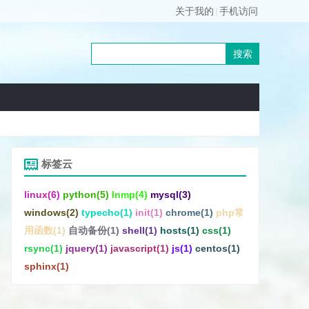
关于我的
|
手机访问
标签云
linux(6)
python(5)
lnmp(4)
mysql(3)
windows(2)
typecho(1)
init(1)
chrome(1)
php常
用函数(1)
自动备份(1)
shell(1)
hosts(1)
css(1)
rsync(1)
jquery(1)
javascript(1)
js(1)
centos(1)
sphinx(1)